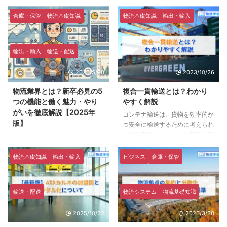
倉庫・保管
物流基礎知識
物流基礎知識
輸出・輸入
輸出・輸入
輸送・配送
2025/5/30
2023/10/26
物流業界とは？新卒必見の5
複合一貫輸送とは？わかり
つの機能と働く魅力・やり
やすく解説
がいを徹底解説【2025年
コンテナ輸送は、貨物を効率的か
版】
つ安全に輸送するために考えられ
た輸送形態で、なおかつ荷役効率
物流業界が注目される理由とは？
も優れているため、手積みで荷役
コロナ禍で実感した社会インフラ
が行われていた以前の定期船（在
の重要性 朝起きてスマホを手に
物流基礎知識
輸出・輸入
ビジネス
倉庫・保管
来船）と比べて、圧倒的に現代社
取り、昨日注文した商品の配送状
会のニーズにマッチしており、い
況をチェック。コンビニで朝食を
まや世界中でコンテナが普及して
買い、大学へ向かう電車の中で
輸送・配送
物流システム
物流基礎知識
います。 それに伴い現在日本を
SNSを見ていると、友達がオンラ
はじめ世界中の多くの国では、輸
インで購入したお気に入りのアイ
2025/10/22
2026/3/30
出や輸入を行う際の輸送方法とし
テムを投稿している。 こんな日
て、コンテナ輸送が主に取り入れ
常の風景、実はすべて物流があっ