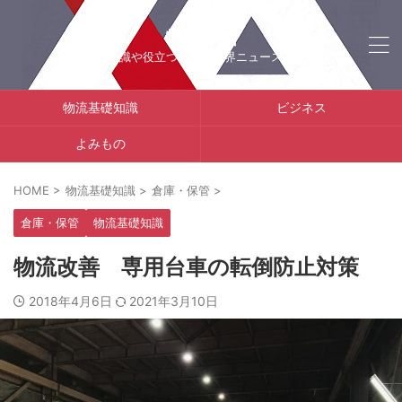
物流手帖
物流の知識や役立つ情報、業界ニュースをご紹介
物流基礎知識
ビジネス
よみもの
HOME
>
物流基礎知識
>
倉庫・保管
>
倉庫・保管
物流基礎知識
物流改善 専用台車の転倒防止対策
2018年4月6日
2021年3月10日