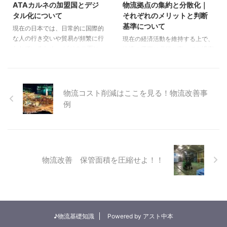
ATAカルネの加盟国とデジ
物流拠点の集約と分散化｜
られており、主要航路全体のコン
てこそ成り立っているって知って
タル化について
それぞれのメリットと判断
テナ化が進んでいます。 コンテ
いましたか？ 2020年、新型コロ
基準について
現在の日本では、日常的に国際的
ナはそのままの状態で異なる輸送
ナで多くの人が外出を控えるよう
な人の行き交いや貿易が頻繁に行
現在の経済活動を維持する上で、
機関に積み替えることも容易にで
になったとき、私たちは改めて気
われているため、 ビジネス面に
物流の需要は必須と言っても過言
きるため、複数の輸送方法を複合
づきました。 食べ物も、日用品
おいても海外で行う展示会やイベ
ではなく、生産から消費に至るま
...
も、マスクも消毒液も、すべて
ント等の催しなどが開かれること
での全体の流れのなかには、各拠
「誰かが運んでくれている」か ...
も増えてきています。 その際に
点間を繋ぐ、いくつもの小さな物
必要となる展示品や機材、職業用
流が存在します。 例えば、内陸
物流コスト削減はここを見る！物流改善事
品などを全て現地で調達（レンタ
の工場から港湾・空港までの輸送
例
ルなど） するには、信頼できる
や、保管先の倉庫からエリア内配
パートナーがいる場合は問題あり
送を行うための配送センターまで
ませんが、 そうでない場合は適
の輸送などがあります。 これら
正価格での取引やその他にも様々
の輸送は、拠点から納品先までの
なリスクが懸念されます。 通
区間が近ければ近いほどリードタ
物流改善 保管面積を圧縮せよ！！
常、日本から海外へ物品を持ち出
イムが短縮され、運搬にかかるコ
す（個人利用の荷物などを除く）
ストも抑えることができるため、
場合は、 通関手続きが必要にな
配送エリアが各地に点在している
りますが、一時的な物品の持ち運
場合は、中継地などに物流拠点を
び ...
設けることが一般的です。 この
...
♪物流基礎知識
Powered by アスト中本