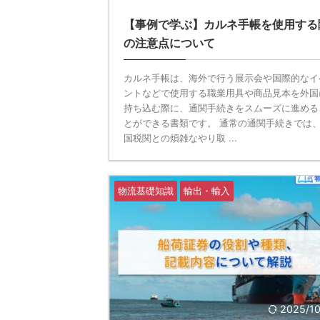
【事例で学ぶ】カルネ手帳を使用する
の注意点について
カルネ手帳は、海外で行う展示会や国際的なイ
ントなどで使用する職業用具や商品見本を外国
持ち込む際に、通関手続きをスムーズに進める
とができる書類です。 通常の通関手続きでは
国税関との煩雑なやり取 ...
物流基礎知識
輸出・輸入
2025/1