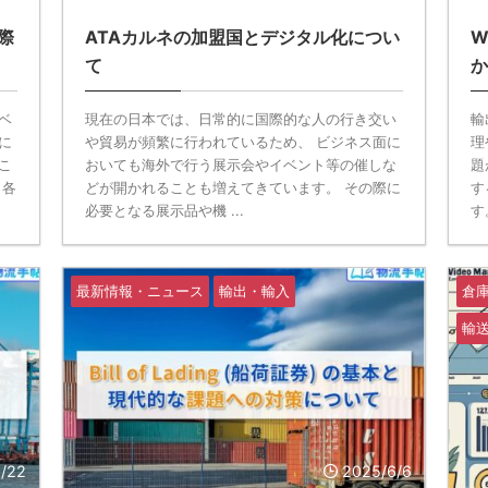
際
ATAカルネの加盟国とデジタル化につい
W
て
か
ベ
現在の日本では、日常的に国際的な人の行き交い
輸
に
や貿易が頻繁に行われているため、 ビジネス面に
理
こ
おいても海外で行う展示会やイベント等の催しな
題
、各
どが開かれることも増えてきています。 その際に
す
必要となる展示品や機 ...
す
最新情報・ニュース
輸出・輸入
倉
輸
0/22
2025/6/6