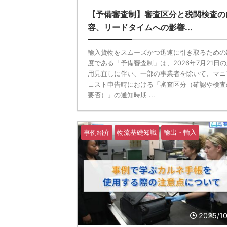
【予備審査制】審査区分と税関検査の
容、リードタイムへの影響...
輸入貨物をスムーズかつ迅速に引き取るための
度である「予備審査制」は、2026年7月21日
用見直しに伴い、一部の事業者を除いて、マニ
ェスト申告時における「審査区分（確認や検査
要否）」の通知時期 ...
事例紹介
物流基礎知識
輸出・輸入
2025/1