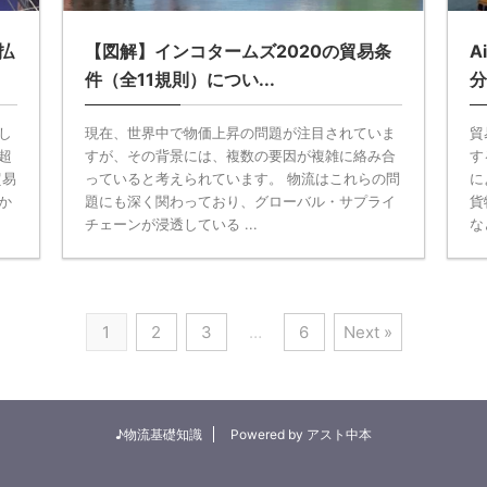
払
【図解】インコタームズ2020の貿易条
A
件（全11規則）につい...
分
し
現在、世界中で物価上昇の問題が注目されていま
貿
超
すが、その背景には、複数の要因が複雑に絡み合
す
貿易
っていると考えられています。 物流はこれらの問
に
か
題にも深く関わっており、グローバル・サプライ
貨
チェーンが浸透している ...
な
1
2
3
…
6
Next »
♪物流基礎知識
Powered by アスト中本