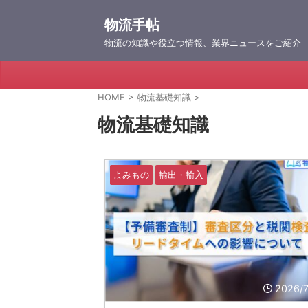
物流手帖
物流の知識や役立つ情報、業界ニュースをご紹介
HOME
>
物流基礎知識
>
物流基礎知識
よみもの
輸出・輸入
2026/