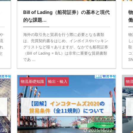
Bill of Lading（船荷証券）の基本と現代
物
的な課題...
働
や
海外の取引先と貿易を行う際に必要となる書類
物
流
は、売買契約書をはじめ、インボイスやパッキン
し
れ
グリストなど様々ありますが、なかでも船荷証券
取
と
（Bill of Lading = B/L）は非常に重要な貿易書類
コ
であ ...
S
物流基礎知識
輸出・輸入
物
/30
2025/10/22