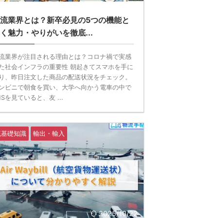
流業界とは？新卒必見の5つの機能と
く魅力・やりがいを徹底...
流業界が注目される理由とは？コロナ禍で実感
た社会インフラの重要性 朝起きてスマホを手に
り、昨日注文した商品の配送状況をチェック。
ンビニで朝食を買い、大学へ向かう電車の中で
NSを見ていると、友 ...
流基礎知識
輸出・輸入
2025/10/22