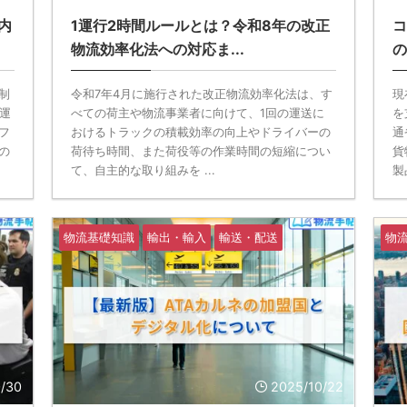
内
1運行2時間ルールとは？令和8年の改正
コ
物流効率化法への対応ま...
の
制
令和7年4月に施行された改正物流効率化法は、す
現
の運
べての荷主や物流事業者に向けて、1回の運送に
を
フ
おけるトラックの積載効率の向上やドライバーの
通
の
荷待ち時間、また荷役等の作業時間の短縮につい
貨
て、自主的な取り組みを ...
製
物流基礎知識
輸出・輸入
輸送・配送
物
0/30
2025/10/22