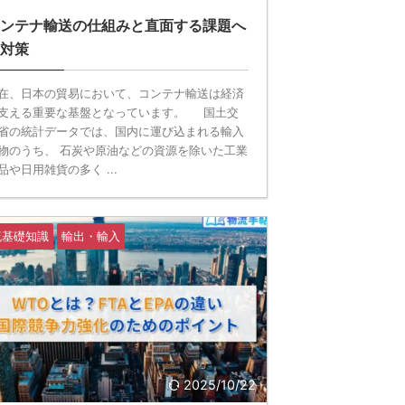
ンテナ輸送の仕組みと直面する課題へ
対策
在、日本の貿易において、コンテナ輸送は経済
支える重要な基盤となっています。 国土交
省の統計データでは、国内に運び込まれる輸入
物のうち、 石炭や原油などの資源を除いた工業
品や日用雑貨の多く ...
流基礎知識
輸出・輸入
2025/10/22