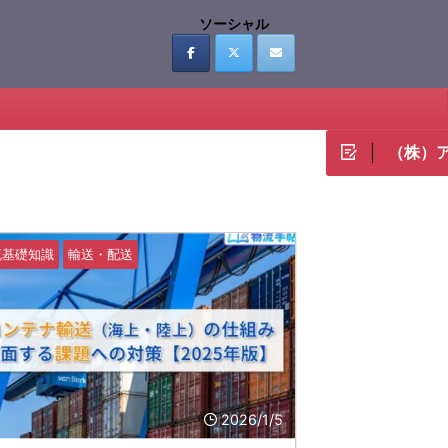
ソーシャル
（株）
流基礎知識
輸送・配送
2026/1/5