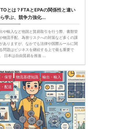
TOとは？FTAとEPAの関係性と違い
ら学ぶ、競争力強化...
出や輸入など他国と貿易取引を行う際、書類管
や物流手配、為替リスクへの対策など多くの課
がありますが、なかでも法律や国際ルールに関
る問題はビジネスを継続する上で最も重要で
。 日本は自由貿易を推進 ...
庫・保管
物流基礎知識
輸出・輸入
送・配送
2025/5/30