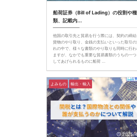
船荷証券（Bill of Lading）の役割や種
類、記載内...
他国の取引先と貿易を行う際には、契約の締結
貨物のやり取り、金銭の支払いといった取引の
れの中で、様々な書類のやり取りも同時に行わ
ますが、なかでも重要な貿易書類のうちの一つ
してあげられるものに船荷 ...
よみもの
輸出・輸入
2025/4