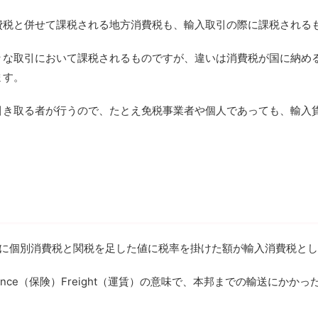
費税と併せて課税される地方消費税も、輸入取引の際に課税される
々な取引において課税されるものですが、違いは消費税が国に納め
ます。
引き取る者が行うので、たとえ免税事業者や個人であっても、輸入
格に個別消費税と関税を足した値に税率を掛けた額が輸入消費税と
surance（保険）Freight（運賃）の意味で、本邦までの輸送に