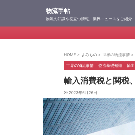
物流手帖
物流の知識や役立つ情報、業界ニュースをご紹介
HOME
>
よみもの
>
世界の物流事情
>
世界の物流事情
物流基礎知識
輸出
輸入消費税と関税
2023年6月26日